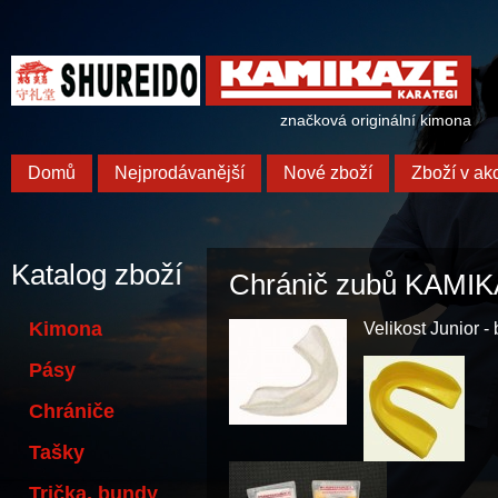
značková originální kimona
Domů
Nejprodávanější
Nové zboží
Zboží v akc
Katalog zboží
Chránič zubů KAMI
Kimona
Velikost Junior -
Pásy
Chrániče
Tašky
Trička, bundy