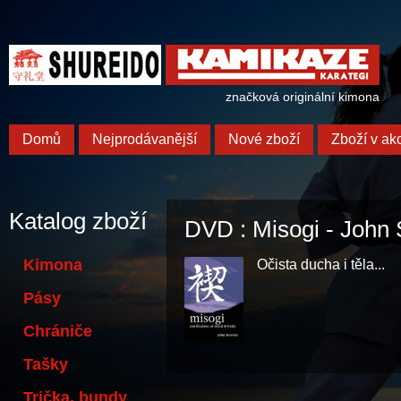
značková originální kimona
Domů
Nejprodávanější
Nové zboží
Zboží v akc
Katalog zboží
DVD : Misogi - John
Kimona
Očista ducha i těla...
Pásy
Chrániče
Tašky
Trička, bundy