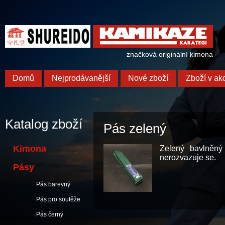
značková originální kimona
Domů
Nejprodávanější
Nové zboží
Zboží v akc
Katalog zboží
Pás zelený
Kimona
Zelený bavlněný
nerozvazuje se.
Pásy
Pás barevný
Pás pro soutěže
Pás černý