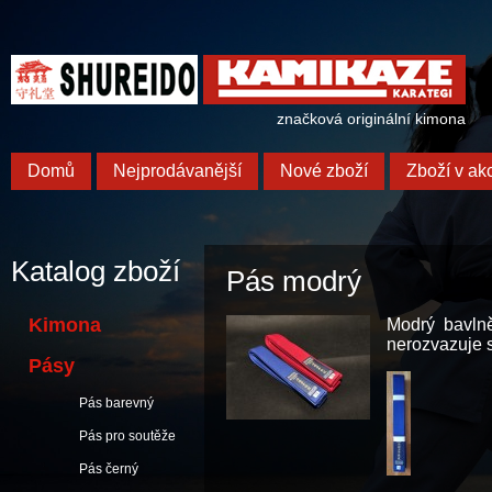
značková originální kimona
Domů
Nejprodávanější
Nové zboží
Zboží v akc
Katalog zboží
Pás modrý
Kimona
Modrý bavlně
nerozvazuje s
Pásy
Pás barevný
Pás pro soutěže
Pás černý