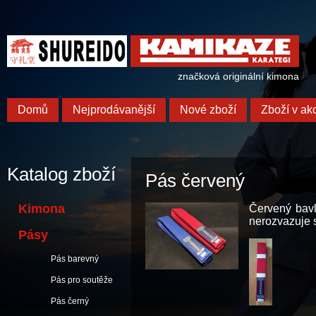
značková originální kimona
Domů
Nejprodávanější
Nové zboží
Zboží v akc
Katalog zboží
Pás červený
Kimona
Červený bavl
nerozvazuje s
Pásy
Pás barevný
Pás pro soutěže
Pás černý