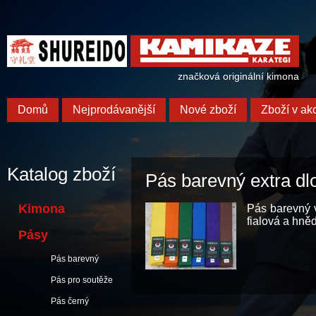
značková originální kimona
Domů
Nejprodávanější
Nové zboží
Zboží v akc
Katalog zboží
Pás barevný extra dl
Kimona
Pás barevný v
fialová a hně
Pásy
Pás barevný
Pás pro soutěže
Pás černý