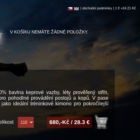
|
obchodní podmínky
| 1 € =24.21 Kč
V KOŠÍKU NEMÁTE ŽÁDNÉ POLOŽKY.
0% bavlna keprové vazby, léty prověřený střih,
pro pohodlné provádění postojů a kopů. V pase
ako ideální tréninkové kimono pro pokročilejší
680,-Kč / 28.3 €
elikost