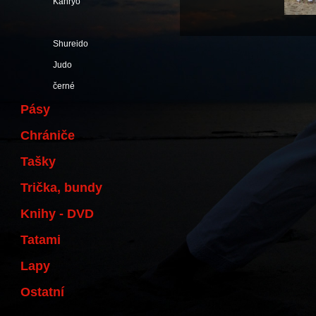
Kanryo
Shureido
Judo
černé
Pásy
Chrániče
Tašky
Trička, bundy
Knihy - DVD
Tatami
Lapy
Ostatní