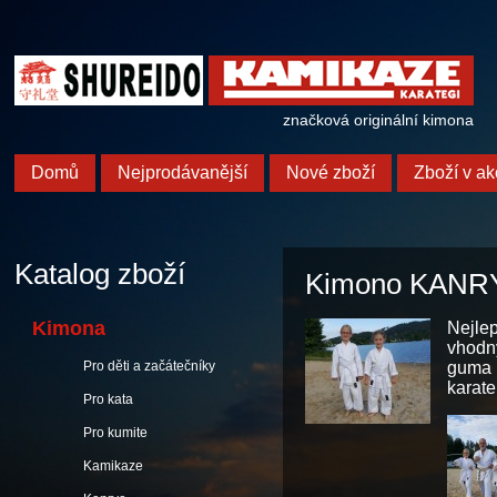
značková originální kimona
Domů
Nejprodávanější
Nové zboží
Zboží v ak
Katalog zboží
Kimono KANRY
Kimona
Nejle
vhodn
Pro děti a začátečníky
guma 
karat
Pro kata
Pro kumite
Kamikaze