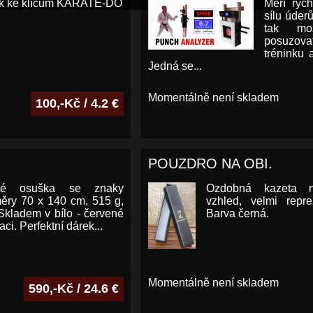
ek ke klíčům KARATE-DO
Měří ryc
sílu úderů
tak mož
posuzo
tréninku 
Jedná se...
Momentálně není skladem
100,-Kč / 4.2 €
POUZDRO NA OBI.
oté osuška se znaky
Ozdobná kazeta 
ěry 70 x 140 cm, 515 g,
vzhled, velmi repre
Skladem v bílo - červené
Barva černá.
i. Perfektní dárek...
Momentálně není skladem
590,-Kč / 24.6 €