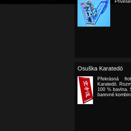
Přívěs
Osuška Karatedó
Překrásná fr
Karatedó. Rozm
100 % bavlna. 
barevné kombinac