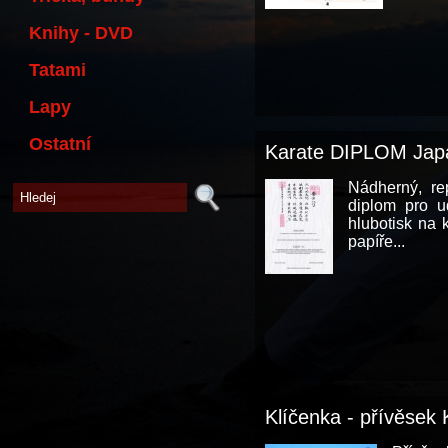
Knihy - DVD
Tatami
Lapy
Ostatní
Karate DIPLOM Jap
Nádherný, re
diplom pro 
hlubotisk na 
papíře...
Klíčenka - přívěse