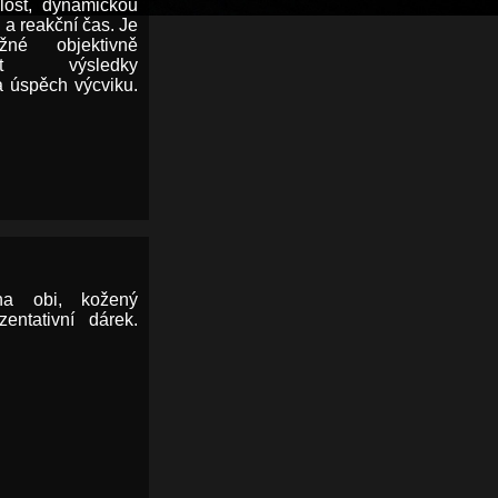
hlost, dynamickou
 a reakční čas. Je
né objektivně
vat výsledky
a úspěch výcviku.
na obi, kožený
zentativní dárek.