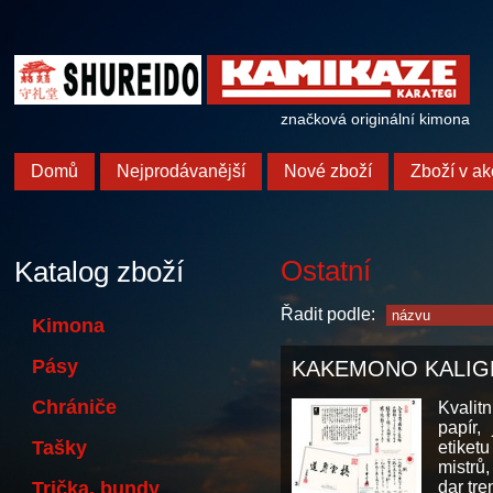
značková originální kimona
Domů
Nejprodávanější
Nové zboží
Zboží v ak
Ostatní
Katalog zboží
Řadit podle:
Kimona
Pásy
KAKEMONO KALIG
Chrániče
Kvalit
papír,
Tašky
etiket
mistrů
Trička, bundy
dar tre