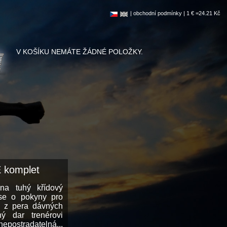
|
obchodní podmínky
| 1 € =24.21 Kč
V KOŠÍKU NEMÁTE ŽÁDNÉ POLOŽKY.
komplet
 na tuhý křídový
 se o pokyny pro
o z pera dávných
ný dar trenérovi
epostradatelná...