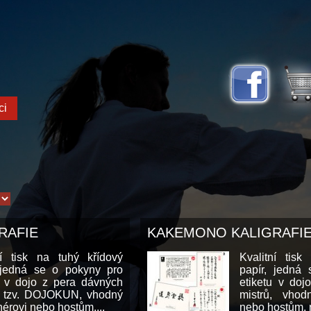
ci
RAFIE
KAKEMONO KALIGRAFIE 
ní tisk na tuhý křídový
Kvalitní tisk
 jedná se o pokyny pro
papír, jedná
u v dojo z pera dávných
etiketu v doj
, tzv. DOJOKUN, vhodný
mistrů, vhod
nérovi nebo hostům,...
nebo hostům, n