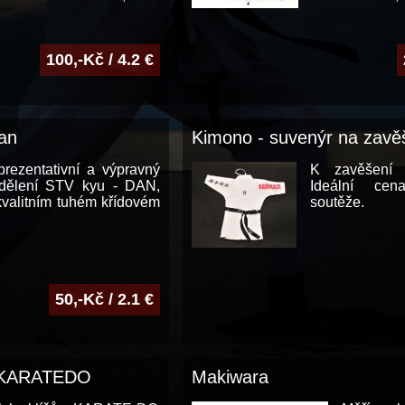
100,-Kč / 4.2 €
an
Kimono - suvenýr na zavě
prezentativní a výpravný
K zavěšení 
udělení STV kyu - DAN,
Ideální ce
kvalitním tuhém křídovém
soutěže.
50,-Kč / 2.1 €
k KARATEDO
Makiwara