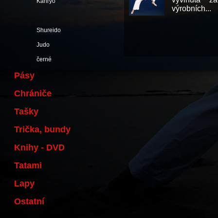
Kanryo
výrobních...
Shureido
Judo
černé
Pásy
Chrániče
Tašky
Trička, bundy
Knihy - DVD
Tatami
Lapy
Ostatní