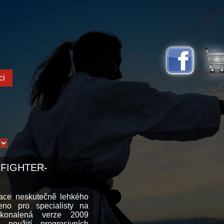
ci
 FIGHTER-
erace neskutečně lehkého
eno pro specialisty na
okonalená verze 2009
 použití progresivních