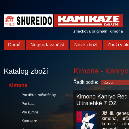
značková originální kimona
Domů
Nejprodávanější
Nové zboží
Zboží v ak
Kimona - Kanryo
Katalog zboží
Řadit podle:
Kimona
Pro děti a začátečníky
Kimono Kanryo Red
Ultralehké 7 OZ
Pro kata
Pro kumite
Již III. gen
kimona, urč
Kamikaze
kumite, zd
vyvinutá za