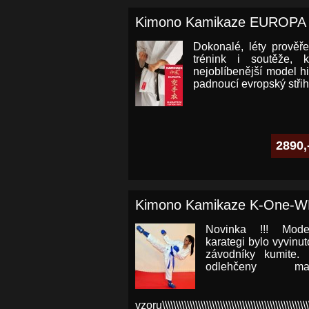
Kimono Kamikaze EUROPA 
Dokonalé, léty prověř
trénink i soutěže, k
nejoblíbenější model hi
padnoucí evropský střih,
2890,
Kimono Kamikaze K-One-
Novinka !!! Moder
karategi bylo vyvinu
závodníky kumite.
odlehčeny ma
vzoru\\\\\\\\\\\\\\\\\\\\\\\\\\\\\\\\\\\\\\\\\\\\\\\\\\\\\