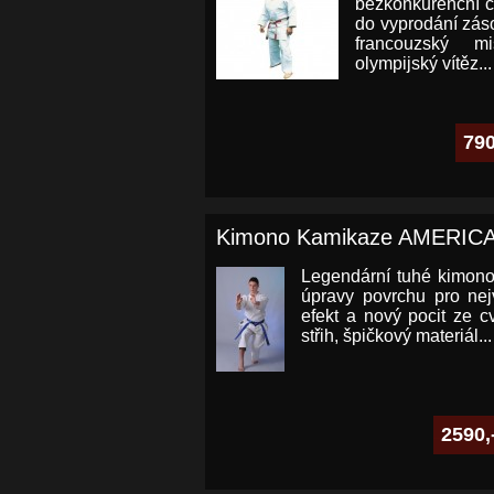
bezkonkurenční c
do vyprodání zás
francouzský m
olympijský vítěz...
790
Kimono Kamikaze AMERIC
Legendární tuhé kimon
úpravy povrchu pro nej
efekt a nový pocit ze cv
střih, špičkový materiál...
2590,