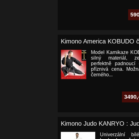
590
Kimono America KOBUDO č
Model Kamikaze KO
silný materiál, ze
perfektně padnoucí e
příznivá cena. Mož
černého...
3490,
Kimono Judo KANRYO : Judo
Univerzální b