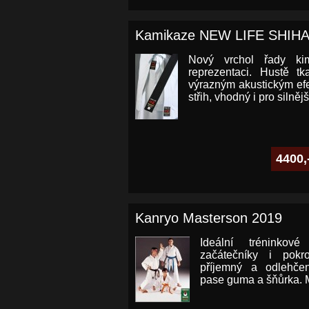
Kamikaze NEW LIFE SHIH
Nový vrchol řady ki
reprezentaci. Hustě tk
výrazným akustickým efe
střih, vhodný i pro silnější
4400,
Kanryo Masterson 2019
Ideální tréninkov
začátečníky i pokro
příjemný a odlehče
pase guma a šňůrka. Ma