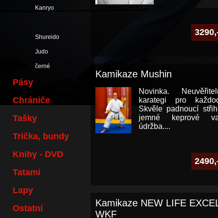
Kanryo
3290,
Shureido
Judo
černé
Kamikaze Mushin
Pásy
Novinka. Neuvěřite
Chrániče
karategi pro každod
Skvěle padnoucí stři
Tašky
jemné keprové va
údržba....
Trička, bundy
Knihy - DVD
2490,
Tatami
Lapy
Kamikaze NEW LIFE EXC
Ostatní
WKF