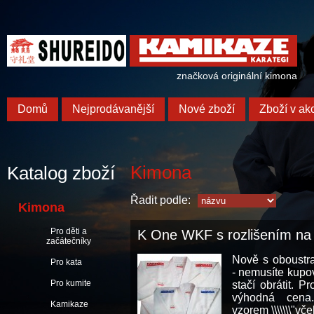
značková originální kimona
Domů
Nejprodávanější
Nové zboží
Zboží v akc
Kimona
Katalog zboží
Řadit podle:
Kimona
Pro děti a
K One WKF s rozlišením n
začátečníky
Nově s oboustr
Pro kata
- nemusíte kupo
Pro kumite
stačí obrátit. Pr
výhodná cena
Kamikaze
vzorem \\\\\\\"včel